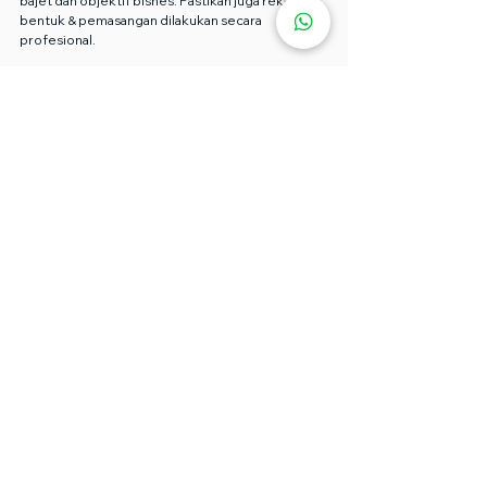
bajet dan objektif bisnes. Pastikan juga reka 
bentuk & pemasangan dilakukan secara 
profesional.
Soalan Lazim Tentang Sticker 
Lorry
S: Berapa lama wrap lori tahan di 
Malaysia?
J: Biasanya 3–5 tahun bergantung kepada kualiti 
vinil & penjagaan.
S: Boleh tukar atau buka balik wrap 
lori?
J: Ya — wrap berkualiti boleh ditanggalkan tanpa 
rosakkan cat asal.
S: Perlu kelulusan JPJ untuk wrap lori?
J: Ya, terutama jika wrap tutup tingkap. Sila rujuk 
peraturan JPJ terkini.
S: Apa beza wrap & sticker?