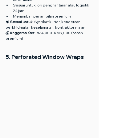
Sesuai untuk lori penghantaran atau logistik 
24 jam
Menambah penampilan premium
🧠 
Sesuai untuk
: Syarikat kurier, kenderaan 
perkhidmatan keselamatan, kontraktor malam
💰 
Anggaran Kos
: RM4,000–RM9,000 (bahan 
premium)
5. Perforated Window Wraps