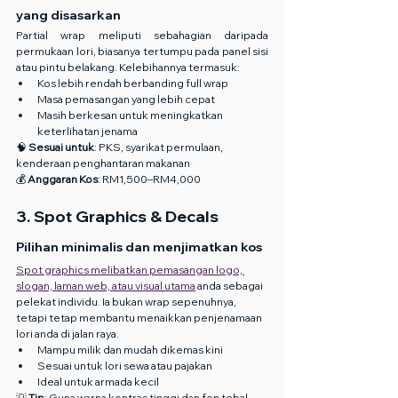
yang disasarkan
Partial wrap meliputi sebahagian daripada 
permukaan lori, biasanya tertumpu pada panel sisi 
atau pintu belakang. Kelebihannya termasuk:
Kos lebih rendah berbanding full wrap
Masa pemasangan yang lebih cepat
Masih berkesan untuk meningkatkan 
keterlihatan jenama
🧠 
Sesuai untuk
: PKS, syarikat permulaan, 
kenderaan penghantaran makanan
💰 
Anggaran Kos
: RM1,500–RM4,000
3. Spot Graphics & Decals
Pilihan minimalis dan menjimatkan kos
Spot graphics melibatkan pemasangan logo, 
slogan, laman web, atau visual utama
 anda sebagai 
pelekat individu. Ia bukan wrap sepenuhnya, 
tetapi tetap membantu menaikkan penjenamaan 
lori anda di jalan raya.
Mampu milik dan mudah dikemas kini
Sesuai untuk lori sewa atau pajakan
Ideal untuk armada kecil
💡 
Tip
: Guna warna kontras tinggi dan fon tebal 