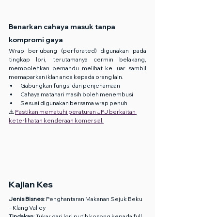
Benarkan cahaya masuk tanpa 
kompromi gaya
Wrap berlubang (perforated) digunakan pada 
tingkap lori, terutamanya cermin belakang, 
membolehkan pemandu melihat ke luar sambil 
memaparkan iklan anda kepada orang lain.
Gabungkan fungsi dan penjenamaan
Cahaya matahari masih boleh menembusi
Sesuai digunakan bersama wrap penuh
⚠️ 
Pastikan mematuhi peraturan JPJ berkaitan 
keterlihatan kenderaan komersial.
Kajian Kes
Jenis Bisnes
: Penghantaran Makanan Sejuk Beku 
– Klang Valley
Tindakan
: Tukar dari lori putih kosong kepada full 