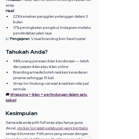
wrap
Hasil
:
22% kenaikan panggilan pelanggan dalam 3 
bulan
17% peningkatan pengikut Instagram melalui 
pendedahan jalan raya
📈 
Pengajaran
: Visual branding beri hasil nyata!
Tahukah Anda?
98% orang perasan iklan kenderaan — lebih 
dari papan iklan atau iklan online
Branding armada boleh naikkan kesedaran 
jenama sehingga 15 kali
Wrap lori lindungi cat asal & naikkan nilai jual 
semula
🚚 
Wrapping = iklan + perlindungan dalam satu 
pakej!
Kesimpulan
Sama ada anda pilih full wrap atau hanya guna 
decal, 
sticker lori ialah pelaburan yang berbaloi
setiap kilometer. Pilih jenis yang sesuai dengan 