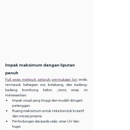
Impak maksimum dengan liputan 
penuh
Full wrap meliputi seluruh permukaan lori
 anda, 
termasuk bahagian sisi, belakang, dan kadang-
kadang bumbung kabin. Jenis wrap ini 
menawarkan:
Impak visual yang tinggi dan mudah diingati 
pelanggan
Ruang maksimum untuk reka bentuk kreatif 
dan mesej jenama
Perlindungan daripada calar, sinar UV dan 
hujan