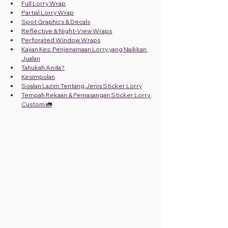
Full Lorry Wrap
Partial Lorry Wrap
Spot Graphics & Decals
Reflective & Night-View Wraps
Perforated Window Wraps
Kajian Kes: Penjenamaan Lorry yang Naikkan 
Jualan
Tahukah Anda?
Kesimpulan
Soalan Lazim Tentang Jenis Sticker Lorry
Tempah Rekaan & Pemasangan Sticker Lorry 
Custom 🚛