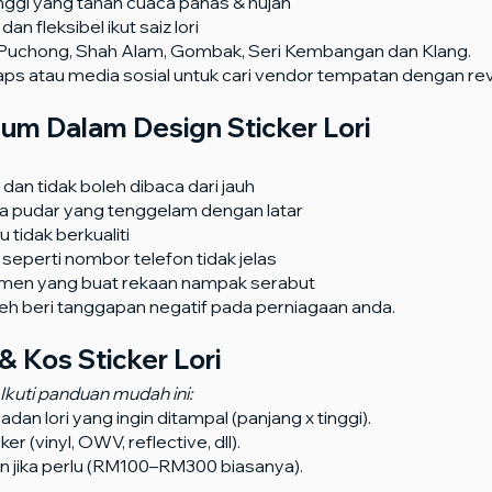
inggi yang tahan cuaca panas & hujan
n fleksibel ikut saiz lori
: Puchong, Shah Alam, Gombak, Seri Kembangan dan Klang.
ps atau media sosial untuk cari vendor tempatan dengan re
m Dalam Design Sticker Lori
il dan tidak boleh dibaca dari jauh
 pudar yang tenggelam dengan latar
tidak berkualiti
seperti nombor telefon tidak jelas
lemen yang buat rekaan nampak serabut
eh beri tanggapan negatif pada perniagaan anda.
 & Kos Sticker Lori
Ikuti panduan mudah ini:
an lori yang ingin ditampal (panjang x tinggi).
er (vinyl, OWV, reflective, dll).
n jika perlu (RM100–RM300 biasanya).