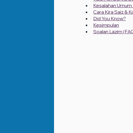
Kesalahan Umum D
Cara Kira Saiz & K
Did You Know?
Kesimpulan
Soalan Lazim (FA