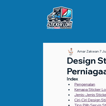
Amar Zakwan
7 Ju
Design St
Perniaga
Index
Pengenalan
Kenapa Sticker Lo
Jenis-Jenis Sticke
Ciri-Ciri Design St
Tips Pilih Servis 