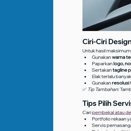
Ciri-Ciri Desig
Untuk hasil maksimum,
Gunakan 
warna te
Paparkan 
logo, n
Sertakan 
tagline 
Elak terlalu banya
Gunakan 
resolusi 
✅ 
Tip Tambahan:
 Tam
Tips Pilih Serv
Cari 
pembekal atau de
Portfolio rekaan 
Servis pemasanga