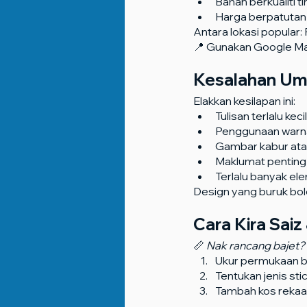
Bahan berkualiti t
Harga berpatutan da
Antara lokasi popular
📍 Gunakan Google Ma
Kesalahan Umu
Elakkan kesilapan ini:
Tulisan terlalu kec
Penggunaan warna
Gambar kabur atau 
Maklumat penting 
Terlalu banyak e
Design yang buruk bol
Cara Kira Saiz
📏 
Nak rancang bajet? 
Ukur permukaan bad
Tentukan jenis stick
Tambah kos rekaa