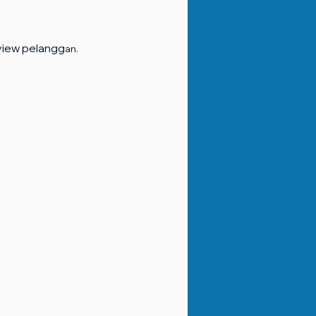
view pelangg
an.