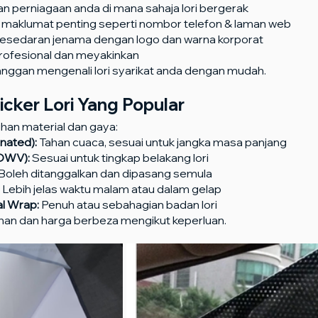
 perniagaan anda di mana sahaja lori bergerak
maklumat penting seperti nombor telefon & laman web
kesedaran jenama dengan logo dan warna korporat
profesional dan meyakinkan
nggan mengenali lori syarikat anda dengan mudah.
icker Lori Yang Popular
han material dan gaya:
inated):
 Tahan cuaca, sesuai untuk jangka masa panjang
(OWV):
 Sesuai untuk tingkap belakang lori
 Boleh ditanggalkan dan dipasang semula
 Lebih jelas waktu malam atau dalam gelap
al Wrap:
 Penuh atau sebahagian badan lori
bihan dan harga berbeza mengikut keperluan.