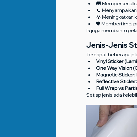
🚚 Memperkenalkan
📞 Menyampaikan 
💡 Meningkatkan 
🛡️ Memberi imej 
Ia juga membantu pela
Jenis-Jenis St
Terdapat beberapa pili
Vinyl Sticker (Lam
One Way Vision 
Magnetic Sticker:
Reflective Sticker:
Full Wrap vs Parti
Setiap jenis ada kele