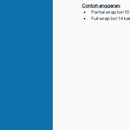
Contoh anggaran:
Partial wrap lori 
Full wrap lori 14 