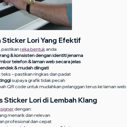
n Sticker Lori Yang Efektif
 pastikan 
reka bentuk
 anda:
rang & konsisten dengan identiti jenama
ombor telefon & laman web secara jelas
pendek & mudah diingati
k teks – pastikan ringkas dan padat
tinggi
 supaya grafik tidak pecah
bah QR code untuk mudahkan pelanggan terus ke laman web
is Sticker Lori di Lembah Klang
signer
 dengan:
yang menarik dan relevan
n profesional dan cepat