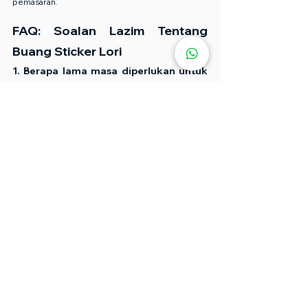
pemasaran.
FAQ: Soalan Lazim Tentang 
Buang Sticker Lori
1. Berapa lama masa diperlukan untuk 
buang full wrap lori?
Biasanya antara 3 hingga 8 jam bergantung pada 
saiz dan jenis sticker.
2. Adakah cat akan rosak selepas 
buang sticker?
Jika dibuat secara profesional, cat tidak akan 
rosak.
3. Boleh terus pasang sticker baru 
selepas buang yang lama?
Ya, selepas proses polish dan pembersihan 
selesai.
4. Sticker yang sudah lebih 5 tahun 