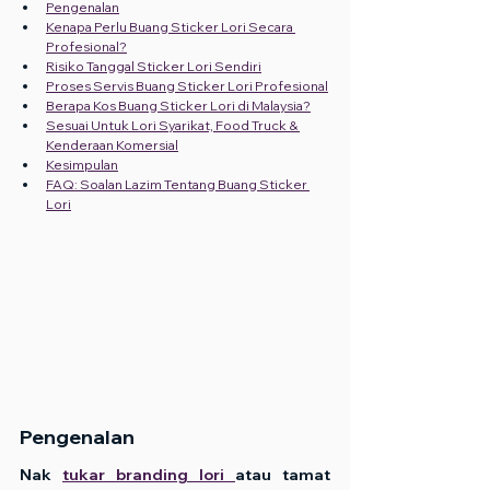
Pengenalan
Kenapa Perlu Buang Sticker Lori Secara 
Profesional?
Risiko Tanggal Sticker Lori Sendiri
Proses Servis Buang Sticker Lori Profesional
Berapa Kos Buang Sticker Lori di Malaysia?
Sesuai Untuk Lori Syarikat, Food Truck & 
Kenderaan Komersial
Kesimpulan
FAQ: Soalan Lazim Tentang Buang Sticker 
Lori
Pengenalan
Nak 
tukar branding lori 
atau tamat 