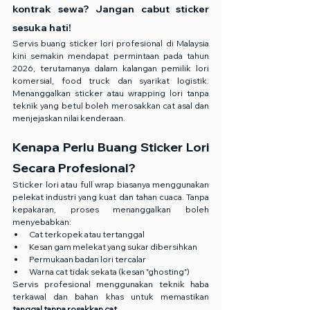
kontrak sewa? Jangan cabut sticker 
sesuka hati!
Servis buang sticker lori profesional di Malaysia 
kini semakin mendapat permintaan pada tahun 
2026, terutamanya dalam kalangan pemilik lori 
komersial, food truck dan syarikat logistik. 
Menanggalkan sticker atau wrapping lori tanpa 
teknik yang betul boleh merosakkan cat asal dan 
menjejaskan nilai kenderaan.
Kenapa Perlu Buang Sticker Lori 
Secara Profesional?
Sticker lori atau full wrap biasanya menggunakan 
pelekat industri yang kuat dan tahan cuaca. Tanpa 
kepakaran, proses menanggalkan boleh 
menyebabkan:
Cat terkopek atau tertanggal
Kesan gam melekat yang sukar dibersihkan
Permukaan badan lori tercalar
Warna cat tidak sekata (kesan "ghosting")
Servis profesional menggunakan teknik haba 
terkawal dan bahan khas untuk memastikan 
tanggal tanpa rosakkan cat
.