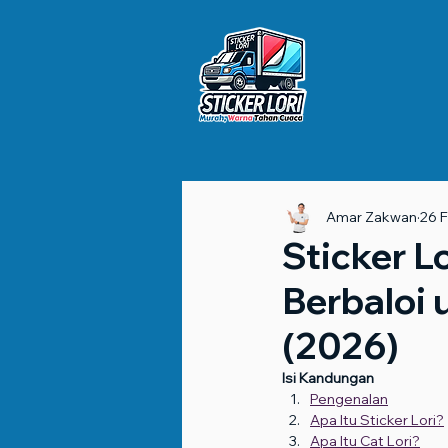
Amar Zakwan
26 
Sticker L
Berbaloi 
(2026)
Isi Kandungan
Pengenalan
Apa Itu Sticker Lori?
Apa Itu Cat Lori?