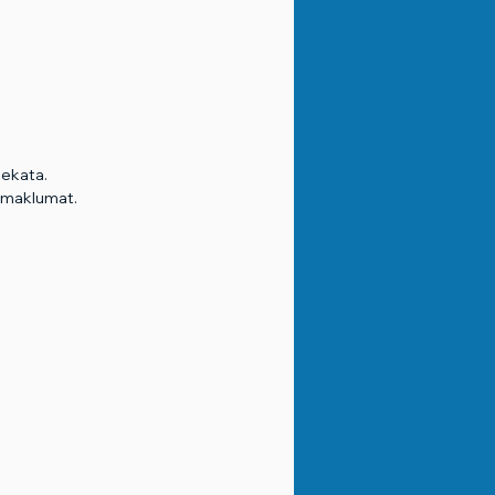
sekata.
i maklumat.