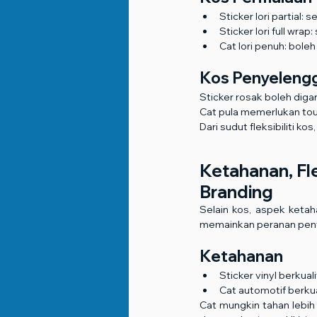
Sticker lori partial:
Sticker lori full wra
Cat lori penuh: bol
Kos Penyeleng
Sticker rosak boleh diga
Cat pula memerlukan tou
Dari sudut fleksibiliti k
Ketahanan, Flek
Branding
Selain kos, aspek ketah
memainkan peranan pent
Ketahanan
Sticker vinyl berkuali
Cat automotif berkual
Cat mungkin tahan lebih 