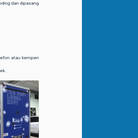
nding dan dipasang 
lefon atau kempen 
ek.