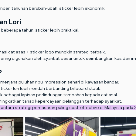
pen tahunan berubah-ubah, sticker lebih ekonomik.
an Lori
 beberapa tahun, sticker lebih praktikal.
asi cat asas + sticker logo mungkin strategi terbaik.
ering digunakan oleh syarikat besar untuk seimbangkan kos dan im
?
 menjana puluhan ribu impression sehari di kawasan bandar.
icker lori lebih rendah berbanding billboard statik.
ak sebagai lapisan perlindungan tambahan kepada cat asal.
ningkatkan tahap kepercayaan pelanggan terhadap syarikat.
ori antara strategi pemasaran paling cost-effective di Malaysia pada 