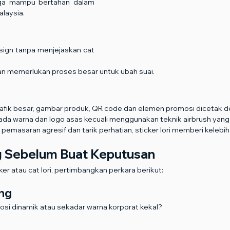
ga mampu bertahan dalam 
laysia.
sign tanpa menjejaskan cat 
dan memerlukan proses besar untuk ubah suai.
fik besar, gambar produk, QR code dan elemen promosi dicetak de
da warna dan logo asas kecuali menggunakan teknik airbrush yang j
 pemasaran agresif dan tarik perhatian, sticker lori memberi kelebiha
g Sebelum Buat Keputusan
ker atau cat lori, pertimbangkan perkara berikut:
ing
i dinamik atau sekadar warna korporat kekal?