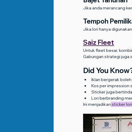
Bajet Tahunan
Jika anda merancang kem
Tempoh Pemilik
Jika lori hanya digunakan
Saiz Fleet
Untuk fleet besar, kombin
Gabungan strategi juga s
Did You Know
Iklan bergerak boleh
Kos per impression st
Sticker juga bertind
Lori berbranding me
Ini menjadikan
 sticker l