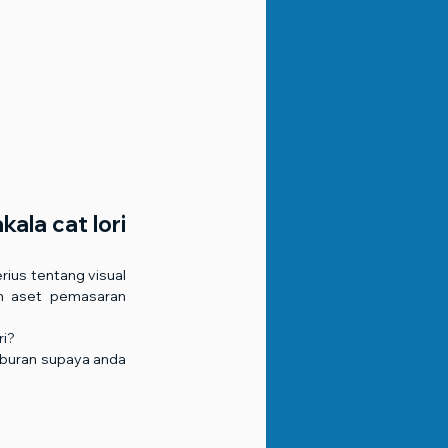
ala cat lori 
ius tentang visual 
h aset pemasaran 
ri?
laburan supaya anda 