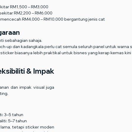
 sekitar RM1,500 – RM3,000
p: sekitar RM2,200 – RM6,000
eh mencecah RM4,000 – RM10,000 bergantung jenis cat
garaan
nti sebahagian sahaja.
ch-up dan kadangkala perlu cat semula seluruh panel untuk warna 
os, sticker biasanya lebih praktikal untuk bisnes yang kerap kemas kin
sibiliti & Impak 
anan dan impak visual juga 
ing.
ti: 3–5 tahun
iti: 5–7 tahun
lama, tetapi sticker moden 