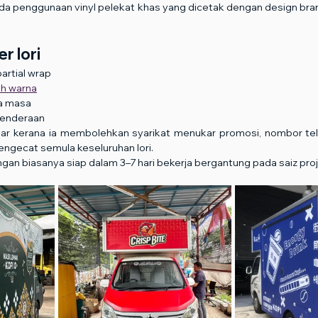
ada penggunaan vinyl pelekat khas yang dicetak dengan design bra
r lori
partial wrap
h warna
la masa
 kenderaan
ular kerana ia membolehkan syarikat menukar promosi, nombor te
ngecat semula keseluruhan lori.
an biasanya siap dalam 3–7 hari bekerja bergantung pada saiz proj