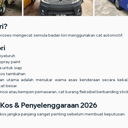
ri?
n proses mengecat semula badan lori menggunakan cat automotif.
ri
nyeluruh
spray paint
a untuk siap
 kos tambahan
ujuan utama adalah menukar warna asas kenderaan secara kekal
kat besar.
mosi atau kempen pemasaran, cat kurang fleksibel berbanding stick
 Kos & Penyelenggaraan 2026
kos jangka panjang sangat penting sebelum membuat keputusan.