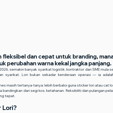
ih fleksibel dan cepat untuk branding, manak
tuk perubahan warna kekal jangka panjang.
026, semakin banyak syarikat logistik, kontraktor dan SME mula ser
an syarikat. Lori bukan sekadar kenderaan operasi — ia adala
es masih tertanya-tanya: lebih berbaloi guna sticker lori atau cat lo
da bandingkan dari segi kos, ketahanan, fleksibiliti dan pulangan pe
ng tepat.
 Lori?