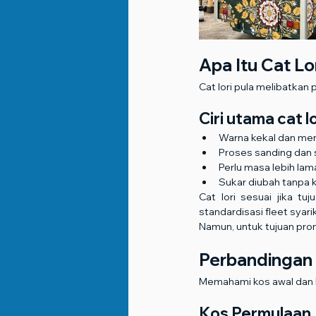
Apa Itu Cat Lo
Cat lori pula melibatka
Ciri utama cat lo
Warna kekal dan me
Proses sanding dan 
Perlu masa lebih lam
Sukar diubah tanpa
Cat lori sesuai jika t
standardisasi fleet syari
Namun, untuk tujuan pro
Perbandingan
Memahami kos awal dan 
Kos Permulaan