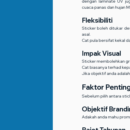
dengan laminate UV ju
cuaca panas dan hujan Ma
Fleksibiliti
Sticker boleh ditukar de
asal.
Cat pula bersifat kekal 
Impak Visual
Sticker membolehkan gra
Cat biasanya terhad kepa
Jika objektif anda adalah
Faktor Pentin
Sebelum pilih antara stic
Objektif Brand
Adakah anda mahu promos