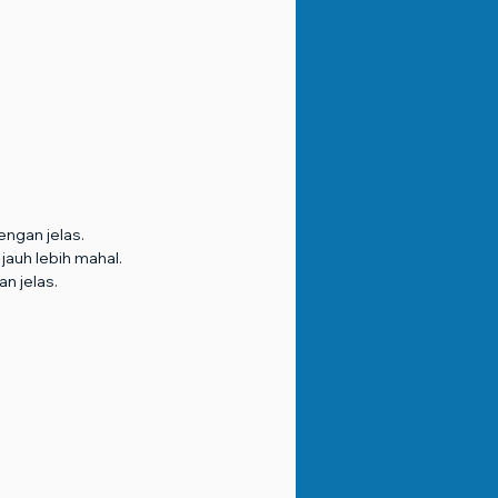
ngan jelas.
auh lebih mahal.
n jelas.