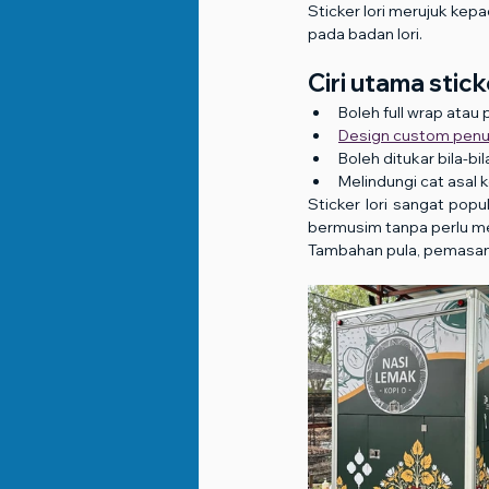
Sticker lori merujuk kep
pada badan lori.
Ciri utama sticke
Boleh full wrap atau 
Design custom penu
Boleh ditukar bila-bi
Melindungi cat asal
Sticker lori sangat pop
bermusim tanpa perlu me
Tambahan pula, pemasang