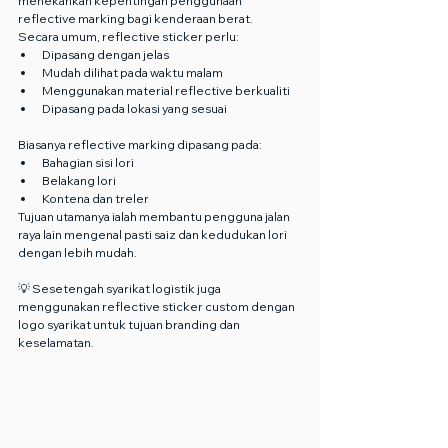
menekankan kepentingan penggunaan 
reflective marking bagi kenderaan berat.
Secara umum, reflective sticker perlu:
Dipasang dengan jelas
Mudah dilihat pada waktu malam
Menggunakan material reflective berkualiti
Dipasang pada lokasi yang sesuai
Biasanya reflective marking dipasang pada:
Bahagian sisi lori
Belakang lori
Kontena dan treler
Tujuan utamanya ialah membantu pengguna jalan 
raya lain mengenal pasti saiz dan kedudukan lori 
dengan lebih mudah.
💡 Sesetengah syarikat logistik juga 
menggunakan reflective sticker custom dengan 
logo syarikat untuk tujuan branding dan 
keselamatan.