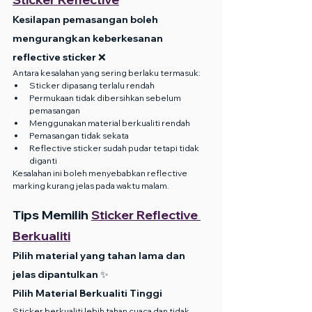
Kesilapan pemasangan boleh 
mengurangkan keberkesanan 
reflective sticker ❌
Antara kesalahan yang sering berlaku termasuk:
Sticker dipasang terlalu rendah
Permukaan tidak dibersihkan sebelum 
pemasangan
Menggunakan material berkualiti rendah
Pemasangan tidak sekata
Reflective sticker sudah pudar tetapi tidak 
diganti
Kesalahan ini boleh menyebabkan reflective 
marking kurang jelas pada waktu malam.
Tips Memilih 
Sticker Reflective 
Berkualiti
Pilih material yang tahan lama dan 
jelas dipantulkan ✨
Pilih Material Berkualiti Tinggi
Sticker berkualiti lebih tahan cuaca dan tidak 