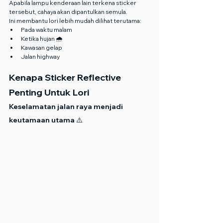
Apabila lampu kenderaan lain terkena sticker 
tersebut, cahaya akan dipantulkan semula.
Ini membantu lori lebih mudah dilihat terutama:
Pada waktu malam
Ketika hujan 🌧️
Kawasan gelap
Jalan highway
Kenapa Sticker Reflective 
Penting Untuk Lori
Keselamatan jalan raya menjadi 
keutamaan utama ⚠️