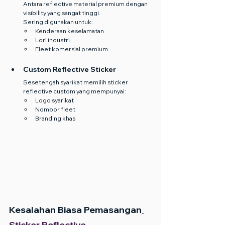
Antara reflective material premium dengan 
visibility yang sangat tinggi.
Sering digunakan untuk:
Kenderaan keselamatan
Lori industri
Fleet komersial premium
Custom Reflective Sticker
Sesetengah syarikat memilih sticker 
reflective custom yang mempunyai:
Logo syarikat
Nombor fleet
Branding khas
Kesalahan Biasa Pemasangan
Sticker Reflective