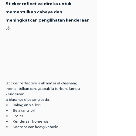
Sticker reflective direka untuk 
memantulkan cahaya dan 
meningkatkan penglihatan kenderaan 
🌙
Sticker reflective ialah material khas yang 
memantulkan cahaya apabila terkena lampu 
kenderaan.
Ia biasanya dipasang pada:
Bahagian sisi lori
Belakang lori
Treler
Kenderaan komersial
Kontena dan heavy vehicle