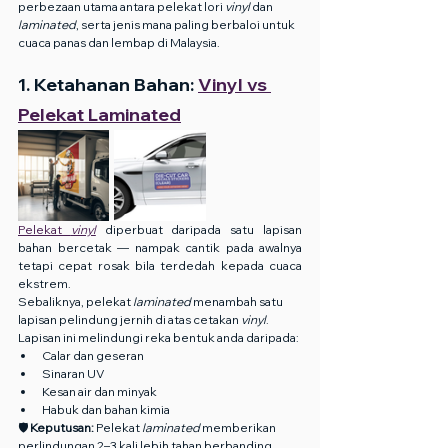
perbezaan utama antara pelekat lori 
vinyl
 dan 
laminated
, serta jenis mana paling berbaloi untuk 
cuaca panas dan lembap di Malaysia.
1. Ketahanan Bahan: 
Vinyl vs 
Pelekat Laminated
Pelekat 
vinyl
 diperbuat daripada satu lapisan 
bahan bercetak — nampak cantik pada awalnya 
tetapi cepat rosak bila terdedah kepada cuaca 
ekstrem.
Sebaliknya, pelekat 
laminated
 menambah satu 
lapisan pelindung jernih di atas cetakan 
vinyl
. 
Lapisan ini melindungi reka bentuk anda daripada:
Calar dan geseran
Sinaran UV
Kesan air dan minyak
Habuk dan bahan kimia
🛡️ 
Keputusan:
 Pelekat 
laminated
 memberikan 
perlindungan 2–3 kali lebih tahan berbanding 