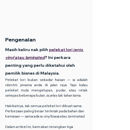
Pengenalan
Masih keliru nak pilih 
pelekat lori jenis 
vinyl
 atau 
laminated
? Ini perkara 
penting yang perlu diketahui oleh 
pemilik bisnes di Malaysia.
Pelekat lori bukan sekadar hiasan — ia adalah 
identiti jenama anda di jalan raya. Tapi kalau 
pelekat mula mengelupas, pudar, atau retak 
selepas beberapa bulan, ia jelas tak tahan lama.
Hakikatnya, tak semua pelekat lori dibuat sama. 
Perbezaan paling besar terletak pada bahan dan 
kemasan — sama ada ia 
vinyl
 biasa atau 
laminated
.
Dalam artikel ini, kami akan terangkan tiga 