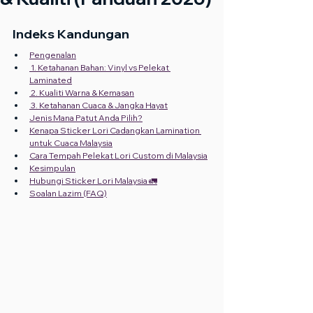
Indeks Kandungan
Pengenalan
 1. Ketahanan Bahan: Vinyl vs Pelekat 
Laminated
 2. Kualiti Warna & Kemasan
 3. Ketahanan Cuaca & Jangka Hayat
Jenis Mana Patut Anda Pilih?
Kenapa Sticker Lori Cadangkan Lamination 
untuk Cuaca Malaysia
Cara Tempah Pelekat Lori Custom di Malaysia
Kesimpulan
Hubungi Sticker Lori Malaysia 🚛
Soalan Lazim (FAQ)