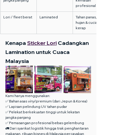
jangka panjang
kemasan 
profesional
Lori / fleet berat
Laminated
Tahan panas, 
hujan & cucian 
kerap
Kenapa 
Sticker Lori
 Cadangkan 
Lamination untuk Cuaca 
Malaysia
Kami hanya menggunakan:
✅ Bahan asas 
vinyl
 premium (dari Jepun & Korea)
✅ Lapisan pelindung UV tahan pudar
✅ Pelekat berkekuatan tinggi untuk lekatan 
jangka panjang
✅ Pemasangan profesional bebas gelembung
🚛 Dari syarikat logistik hingga trak penghantaran 
makanan, ribuan bisnes di Malaysia percayakan 