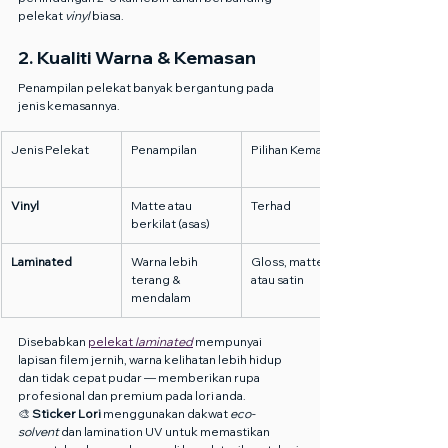
pelekat 
vinyl
 biasa.
2. Kualiti Warna & Kemasan
Penampilan pelekat banyak bergantung pada 
jenis kemasannya.
Jenis Pelekat
Penampilan
Pilihan Kemasan
Vinyl
Matte atau 
Terhad
berkilat (asas)
Laminated
Warna lebih 
Gloss, matte, 
terang & 
atau satin
mendalam
Disebabkan 
pelekat 
laminated
 mempunyai 
lapisan filem jernih, warna kelihatan lebih hidup 
dan tidak cepat pudar — memberikan rupa 
profesional dan premium pada lori anda.
🎨 
Sticker Lori
 menggunakan dakwat 
eco-
solvent
 dan lamination UV untuk memastikan 