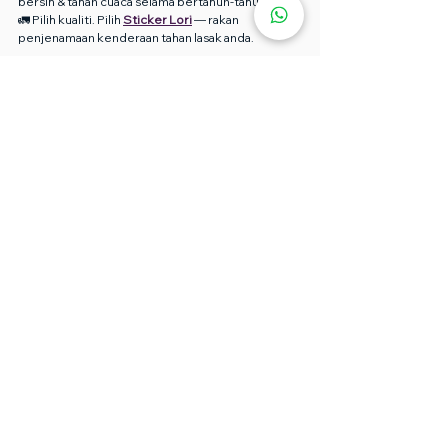
bersih & tahan cuaca selama bertahun-tahun.
🚛 Pilih kualiti. Pilih 
Sticker Lori
 — rakan 
penjenamaan kenderaan tahan lasak anda.
🚚 Hubungi 
Sticker Lori Malaysia
Sedia naik taraf lori anda dengan pelekat 
laminated premium?
📍 
Sticker Lori Malaysia
:
 Kuala Lumpur | Selangor | 
Penang | Johor | Melaka | Perak