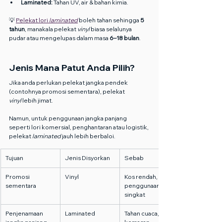
Laminated:
 Tahan UV, air & bahan kimia.
💡 
Pelekat lori 
laminated
 boleh tahan sehingga 
5 
tahun
, manakala pelekat 
vinyl
 biasa selalunya 
pudar atau mengelupas dalam masa 
6–18 bulan
.
Jenis Mana Patut Anda Pilih?
Jika anda perlukan pelekat jangka pendek 
(contohnya promosi sementara), pelekat 
vinyl
 lebih jimat.
Namun, untuk penggunaan jangka panjang 
seperti lori komersial, penghantaran atau logistik, 
pelekat 
laminated
 jauh lebih berbaloi.
Tujuan
Jenis Disyorkan
Sebab
Promosi 
Vinyl
Kos rendah, 
sementara
penggunaan 
singkat
Penjenamaan 
Laminated
Tahan cuaca, 