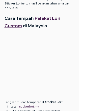
Sticker Lori
 untuk hasil cetakan tahan lama dan 
berkualiti.
Cara Tempah 
Pelekat Lori 
Custom
 di Malaysia
Langkah mudah tempahan di 
Sticker Lori
:
Layari 
stickerlori.my
Pilih jenis pelekat – 
vinyl
, 
laminated
, 