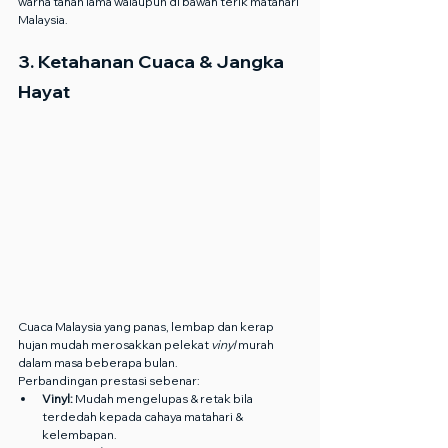
warna tahan lama walaupun di bawah terik matahari 
Malaysia.
3. Ketahanan Cuaca & Jangka 
Hayat
Cuaca Malaysia yang panas, lembap dan kerap 
hujan mudah merosakkan pelekat 
vinyl
 murah 
dalam masa beberapa bulan.
Perbandingan prestasi sebenar:
Vinyl:
 Mudah mengelupas & retak bila 
terdedah kepada cahaya matahari & 
kelembapan.