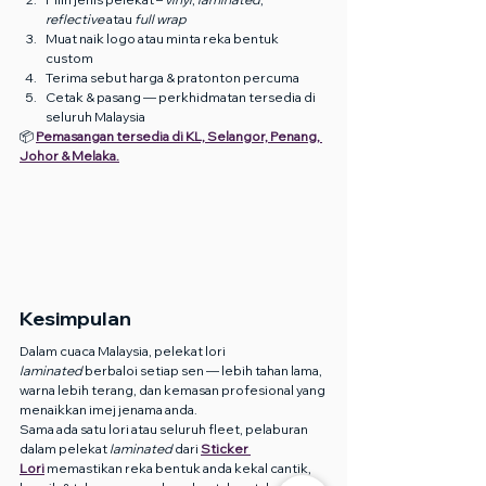
reflective
 atau 
full wrap
Muat naik logo atau minta reka bentuk 
custom
Terima sebut harga & pratonton percuma
Cetak & pasang — perkhidmatan tersedia di 
seluruh Malaysia
📦 
Pemasangan tersedia di KL, Selangor, Penang, 
Johor & Melaka.
Kesimpulan
Dalam cuaca Malaysia, pelekat lori 
laminated
 berbaloi setiap sen — lebih tahan lama, 
warna lebih terang, dan kemasan profesional yang 
menaikkan imej jenama anda.
Sama ada satu lori atau seluruh fleet, pelaburan 
dalam pelekat 
laminated
 dari 
Sticker 
Lori
 memastikan reka bentuk anda kekal cantik, 