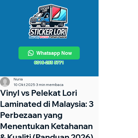
Whatsapp Now
6016-255 5771
Nuria
10 Okt 2025
3 min membaca
Vinyl vs Pelekat Lori
Laminated di Malaysia: 3
Perbezaan yang
Menentukan Ketahanan
& Kualiti (Panduan 2026)