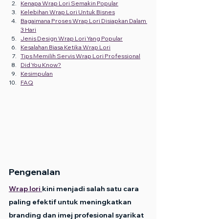
Kenapa Wrap Lori Semakin Popular
Kelebihan Wrap Lori Untuk Bisnes
Bagaimana Proses Wrap Lori Disiapkan Dalam 
3 Hari
Jenis Design Wrap Lori Yang Popular
Kesalahan Biasa Ketika Wrap Lori
Tips Memilih Servis Wrap Lori Professional
Did You Know?
Kesimpulan
FAQ
Pengenalan
Wrap lori 
kini menjadi salah satu cara 
paling efektif untuk meningkatkan 
branding dan imej profesional syarikat 