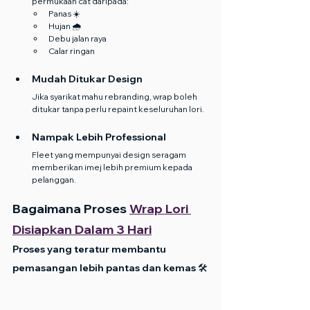
permukaan cat daripada:
Panas ☀️
Hujan 🌧️
Debu jalan raya
Calar ringan
Mudah Ditukar Design
Jika syarikat mahu rebranding, wrap boleh 
ditukar tanpa perlu repaint keseluruhan lori.
Nampak Lebih Professional
Fleet yang mempunyai design seragam 
memberikan imej lebih premium kepada 
pelanggan.
Bagaimana Proses 
Wrap Lori 
Disiapkan Dalam 3 Hari
Proses yang teratur membantu 
pemasangan lebih pantas dan kemas 🛠️