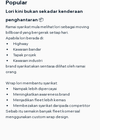
Popular
Lori kini bukan sekadar kenderaan 
penghantaran 📦
Ramai syarikat mula melihat lori sebagai moving 
billboard yang bergerak setiap hari.
Apabila lori berada di:
Highway
Kawasan bandar
Tapak projek
Kawasan industri
brand syarikat akan sentiasa dilihat oleh ramai 
orang.
Wrap lori membantu syarikat:
Nampak lebih dipercayai
Meningkatkan awareness brand
Menjadikan fleet lebih kemas
Membezakan syarikat daripada competitor
Sebab itu semakin banyak fleet komersial 
menggunakan custom wrap design.