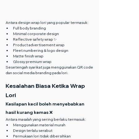
Antara design wrap lori yang popular termasuk:
Full body branding
Minimal corporate design
Reflective safety wrap ✨
Product advertisement wrap
Fleet numbering & logo design
Matte finish wrap
Glossy premium wrap
Sesetengah syarikat juga menggunakan QR code 
dan social media branding pada lori.
Kesalahan Biasa Ketika Wrap 
Lori
Kesilapan kecil boleh menyebabkan 
hasil kurang kemas ❌
Antara masalah yang sering berlaku termasuk:
Menggunakan material murah
Design terlalu serabut
Permukaan lori tidak dibersihkan