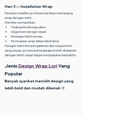
Hari 3 — Installation Wrap
Pasukan installer professional akan memasang 
wrap dengan teliti.
Mereka memastikan:
Tiada gelembung udara
Alignment design tepat
Kemasan lebih kemas
Permukaan wrap tahan lebih lama
Dengan team berpengalaman dan equipment 
yang sesuai, proses pemasangan boleh disiapkan 
dengan lebih cepat tanpa menjejaskan hasil akhir.
Jenis 
Design Wrap Lori
 Yang 
Popular
Banyak syarikat memilih design yang 
lebih bold dan mudah dikenali 🎨