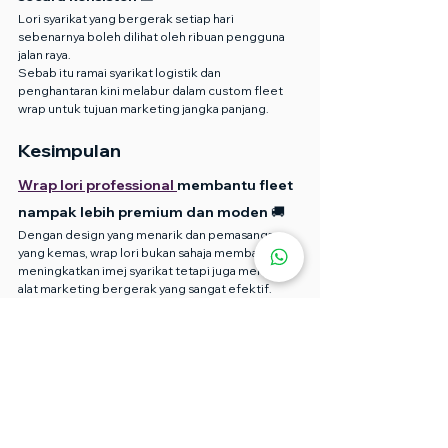
Lori syarikat yang bergerak setiap hari 
sebenarnya boleh dilihat oleh ribuan pengguna 
jalan raya.
Sebab itu ramai syarikat logistik dan 
penghantaran kini melabur dalam custom fleet 
wrap untuk tujuan marketing jangka panjang.
Kesimpulan
Wrap lori professional 
membantu fleet 
nampak lebih premium dan moden 🚚
Dengan design yang menarik dan pemasangan 
yang kemas, wrap lori bukan sahaja membantu 
meningkatkan imej syarikat tetapi juga menjadi 
alat marketing bergerak yang sangat efektif.
Jika anda mahu hasil yang cepat, kemas, dan tahan 
lama, pemilihan material serta installer 
professional memainkan peranan yang sangat 
penting.
Pada tahun 2026, semakin banyak syarikat 
memilih servis wrap lori pantas siap untuk 
memastikan operasi bisnes berjalan tanpa 
downtime yang terlalu lama.