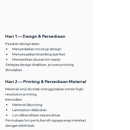
Hari 1 — Design & Persediaan
Pasukan design akan:
Menyediakan mockup design
Menyesuaikan branding syarikat
Memastikan ukuran lori tepat
Selepas design disahkan, proses printing 
dimulakan.
Hari 2 — Printing & Persediaan Material
Material vinyl dicetak menggunakan mesin high-
resolution printing.
Kemudian:
Material dipotong
Lamination dilakukan
Lori dibersihkan sepenuhnya
Permukaan lori perlu bersih supaya wrap melekat 
dengan lebih baik.