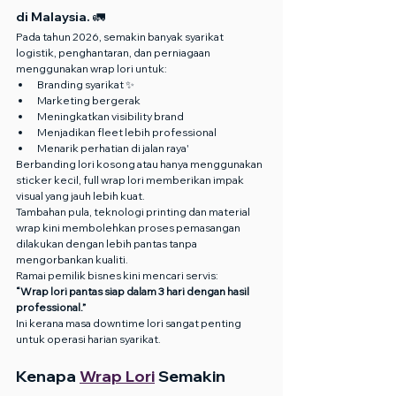
di Malaysia. 🚛
Pada tahun 2026, semakin banyak syarikat 
logistik, penghantaran, dan perniagaan 
menggunakan wrap lori untuk:
Branding syarikat ✨
Marketing bergerak
Meningkatkan visibility brand
Menjadikan fleet lebih professional
Menarik perhatian di jalan raya'
Berbanding lori kosong atau hanya menggunakan 
sticker kecil, full wrap lori memberikan impak 
visual yang jauh lebih kuat.
Tambahan pula, teknologi printing dan material 
wrap kini membolehkan proses pemasangan 
dilakukan dengan lebih pantas tanpa 
mengorbankan kualiti.
Ramai pemilik bisnes kini mencari servis:
“Wrap lori pantas siap dalam 3 hari dengan hasil 
professional.”
Ini kerana masa downtime lori sangat penting 
untuk operasi harian syarikat.
Kenapa 
Wrap Lori
 Semakin 